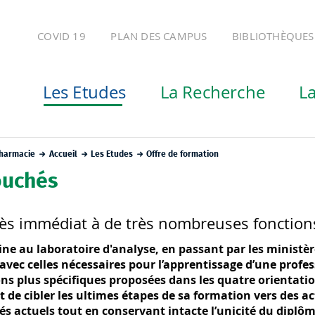
COVID 19
PLAN DES CAMPUS
BIBLIOTHÈQUES
Les Etudes
La Recherche
La
Pharmacie
Accueil
Les Etudes
Offre de formation
uchés
ès immédiat à de très nombreuses fonction
icine au laboratoire d'analyse, en passant par les ministè
avec celles nécessaires pour l’apprentissage d’une profes
ns plus spécifiques proposées dans les quatre orientation
t de cibler les ultimes étapes de sa formation vers des a
s actuels tout en conservant intacte l’unicité du diplôm