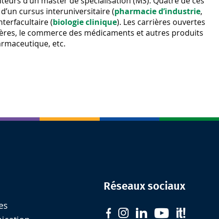
teurs d’un master de spécialisation (MS). Quatre de ces
d’un cursus interuniversitaire (
pharmacie d’industrie
,
interfacultaire (
biologie clinique
). Les carrières ouvertes
tères, le commerce des médicaments et autres produits
armaceutique, etc.
Réseaux sociaux
es